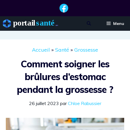
Aller
au
contenu
Menu
Accueil
»
Santé
»
Grossesse
Comment soigner les
brûlures d’estomac
pendant la grossesse ?
26 juillet 2023
par
Chloe Rabussier