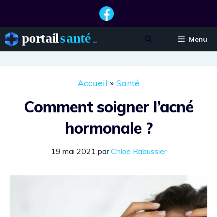
Aller
au
contenu
Menu
Accueil
»
Santé
Comment soigner l’acné
hormonale ?
19 mai 2021
par
Chloe Rabussier