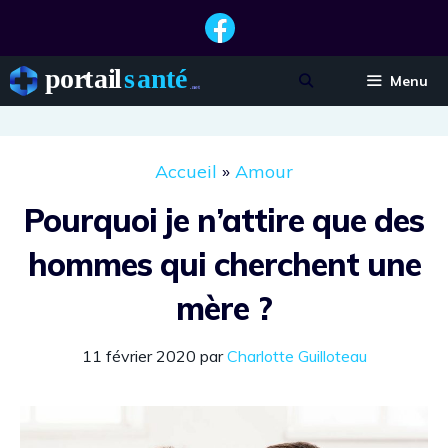
Aller
au
contenu
Menu
Accueil
»
Amour
Pourquoi je n’attire que des
hommes qui cherchent une
mère ?
11 février 2020
par
Charlotte Guilloteau