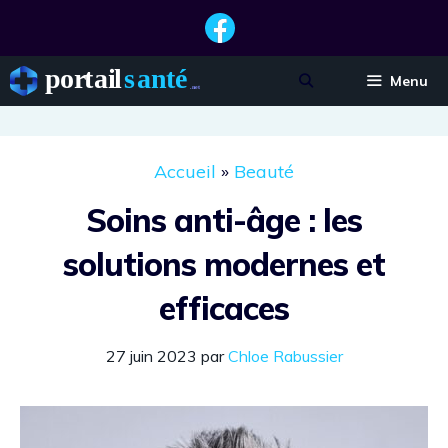
Aller
au
contenu
Menu
Accueil
»
Beauté
Soins anti-âge : les
solutions modernes et
efficaces
27 juin 2023
par
Chloe Rabussier